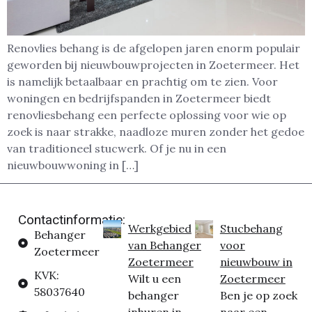
Renovlies behang is de afgelopen jaren enorm populair
geworden bij nieuwbouwprojecten in Zoetermeer. Het
is namelijk betaalbaar en prachtig om te zien. Voor
woningen en bedrijfspanden in Zoetermeer biedt
renovliesbehang een perfecte oplossing voor wie op
zoek is naar strakke, naadloze muren zonder het gedoe
van traditioneel stucwerk. Of je nu in een
nieuwbouwwoning in […]
Contactinformatie:
Werkgebied
Stucbehang
Behanger
van Behanger
voor
Zoetermeer
Zoetermeer
nieuwbouw in
KVK:
Wilt u een
Zoetermeer
58037640
behanger
Ben je op zoek