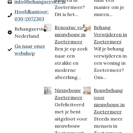
inhuren in
naar een
info@behangservice.nl
Zoetermeer?
manier om je
Hoofdkantoor:
Dit is het...
muren...
030-2072303
Renostuc voor
Behang
Behangservice
nieuwbouw in
Verwijderen in
Nederland
Zoetermeer
Zoetermeer
Ga naar onze
Ben je op zoek
Wil je behang
webshop
naar een
verwijderen in
strakke en
een woning in
moderne
Zoetermeer?
afwerking...
Ons...
Nieuwbouw
Bouwbehang
Zoetermeer
voor
Gefeliciteerd
nieuwbouw in
met je bent
Zoetermeer
uitgeloot voor
Steeds meer
nieuwbouw
mensen in