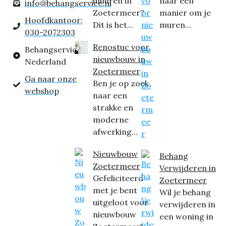
inhuren in
naar een
info@behangservice.nl
Zoetermeer?
manier om je
Hoofdkantoor:
Dit is het...
muren...
030-2072303
Renostuc voor
Behangservice
nieuwbouw in
Nederland
Zoetermeer
Ga naar onze
Ben je op zoek
webshop
naar een
strakke en
moderne
afwerking...
Nieuwbouw
Behang
Zoetermeer
Verwijderen in
Gefeliciteerd
Zoetermeer
met je bent
Wil je behang
uitgeloot voor
verwijderen in
nieuwbouw
een woning in