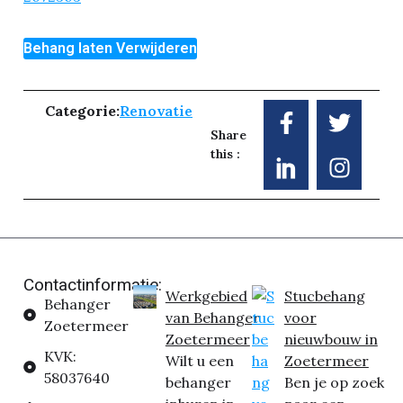
Behang laten Verwijderen
Categorie:
Renovatie
Share
this :
Contactinformatie:
Werkgebied
Stucbehang
Behanger
van Behanger
voor
Zoetermeer
Zoetermeer
nieuwbouw in
KVK:
Wilt u een
Zoetermeer
58037640
behanger
Ben je op zoek