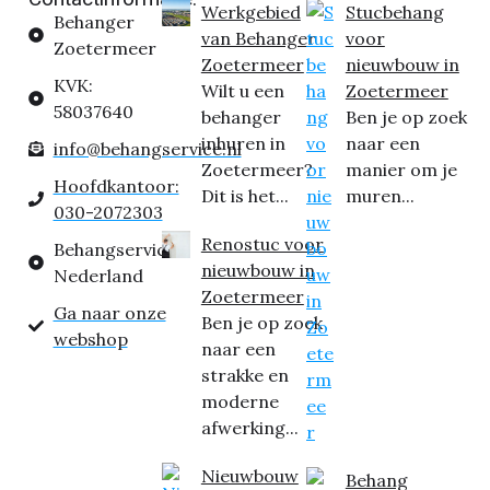
Werkgebied
Stucbehang
Behanger
van Behanger
voor
Zoetermeer
Zoetermeer
nieuwbouw in
KVK:
Wilt u een
Zoetermeer
58037640
behanger
Ben je op zoek
inhuren in
naar een
info@behangservice.nl
Zoetermeer?
manier om je
Hoofdkantoor:
Dit is het...
muren...
030-2072303
Renostuc voor
Behangservice
nieuwbouw in
Nederland
Zoetermeer
Ga naar onze
Ben je op zoek
webshop
naar een
strakke en
moderne
afwerking...
Nieuwbouw
Behang