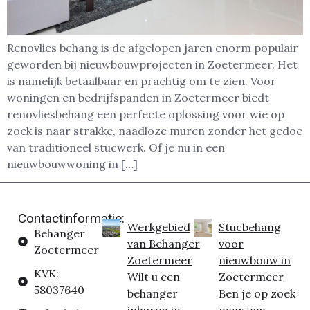
Renovlies behang is de afgelopen jaren enorm populair
geworden bij nieuwbouwprojecten in Zoetermeer. Het
is namelijk betaalbaar en prachtig om te zien. Voor
woningen en bedrijfspanden in Zoetermeer biedt
renovliesbehang een perfecte oplossing voor wie op
zoek is naar strakke, naadloze muren zonder het gedoe
van traditioneel stucwerk. Of je nu in een
nieuwbouwwoning in […]
Contactinformatie:
Werkgebied
Stucbehang
Behanger
van Behanger
voor
Zoetermeer
Zoetermeer
nieuwbouw in
KVK:
Wilt u een
Zoetermeer
58037640
behanger
Ben je op zoek