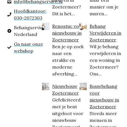
inhuren in
naar een
info@behangservice.nl
Zoetermeer?
manier om je
Hoofdkantoor:
Dit is het...
muren...
030-2072303
Renostuc voor
Behang
Behangservice
nieuwbouw in
Verwijderen in
Nederland
Zoetermeer
Zoetermeer
Ga naar onze
Ben je op zoek
Wil je behang
webshop
naar een
verwijderen in
strakke en
een woning in
moderne
Zoetermeer?
afwerking...
Ons...
Nieuwbouw
Bouwbehang
Zoetermeer
voor
Gefeliciteerd
nieuwbouw in
met je bent
Zoetermeer
uitgeloot voor
Steeds meer
nieuwbouw
mensen in