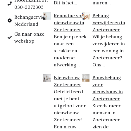
Hoofdkantoor:
Dit is het...
muren...
030-2072303
Renostuc voor
Behang
Behangservice
nieuwbouw in
Verwijderen in
Nederland
Zoetermeer
Zoetermeer
Ga naar onze
Ben je op zoek
Wil je behang
webshop
naar een
verwijderen in
strakke en
een woning in
moderne
Zoetermeer?
afwerking...
Ons...
Nieuwbouw
Bouwbehang
Zoetermeer
voor
Gefeliciteerd
nieuwbouw in
met je bent
Zoetermeer
uitgeloot voor
Steeds meer
nieuwbouw
mensen in
Zoetermeer!
Zoetermeer
Een nieuw...
zien de