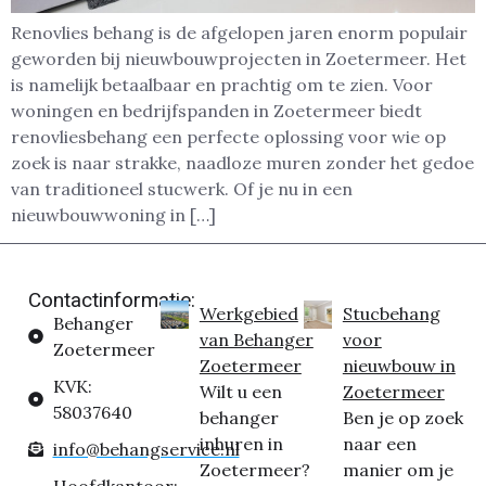
Renovlies behang is de afgelopen jaren enorm populair
geworden bij nieuwbouwprojecten in Zoetermeer. Het
is namelijk betaalbaar en prachtig om te zien. Voor
woningen en bedrijfspanden in Zoetermeer biedt
renovliesbehang een perfecte oplossing voor wie op
zoek is naar strakke, naadloze muren zonder het gedoe
van traditioneel stucwerk. Of je nu in een
nieuwbouwwoning in […]
Contactinformatie:
Werkgebied
Stucbehang
Behanger
van Behanger
voor
Zoetermeer
Zoetermeer
nieuwbouw in
KVK:
Wilt u een
Zoetermeer
58037640
behanger
Ben je op zoek
inhuren in
naar een
info@behangservice.nl
Zoetermeer?
manier om je