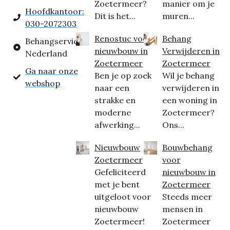
Zoetermeer?
manier om je
Hoofdkantoor:
Dit is het...
muren...
030-2072303
Renostuc voor
Behang
Behangservice
nieuwbouw in
Verwijderen in
Nederland
Zoetermeer
Zoetermeer
Ga naar onze
Ben je op zoek
Wil je behang
webshop
naar een
verwijderen in
strakke en
een woning in
moderne
Zoetermeer?
afwerking...
Ons...
Nieuwbouw
Bouwbehang
Zoetermeer
voor
Gefeliciteerd
nieuwbouw in
met je bent
Zoetermeer
uitgeloot voor
Steeds meer
nieuwbouw
mensen in
Zoetermeer!
Zoetermeer