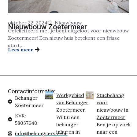
oktober 22, 2024
Nieuwbouw
Nieuwbouw Zoetermeer
Gefeliciteerd met je bent uitgeloot voor nieuwbouw
Zoetermeer! Een nieuw huis betekent een frisse
start,...
Lees meer
Contactinformatie:
Werkgebied
Stucbehang
Behanger
van Behanger
voor
Zoetermeer
Zoetermeer
nieuwbouw in
KVK:
Wilt u een
Zoetermeer
58037640
behanger
Ben je op zoek
inhuren in
naar een
info@behangservice.nl