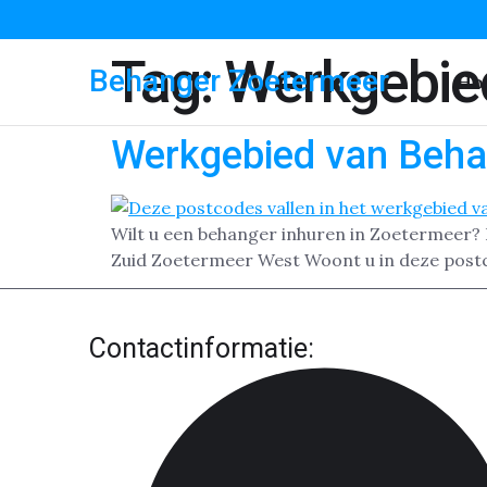
Tag:
Werkgebie
Behanger Zoetermeer
Ho
Werkgebied van Beha
Wilt u een behanger inhuren in Zoetermeer
Zuid Zoetermeer West Woont u in deze post
Contactinformatie: