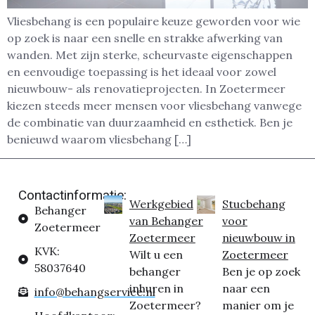
Vliesbehang is een populaire keuze geworden voor wie
op zoek is naar een snelle en strakke afwerking van
wanden. Met zijn sterke, scheurvaste eigenschappen
en eenvoudige toepassing is het ideaal voor zowel
nieuwbouw- als renovatieprojecten. In Zoetermeer
kiezen steeds meer mensen voor vliesbehang vanwege
de combinatie van duurzaamheid en esthetiek. Ben je
benieuwd waarom vliesbehang […]
Contactinformatie:
Werkgebied
Stucbehang
Behanger
van Behanger
voor
Zoetermeer
Zoetermeer
nieuwbouw in
KVK:
Wilt u een
Zoetermeer
58037640
behanger
Ben je op zoek
inhuren in
naar een
info@behangservice.nl
Zoetermeer?
manier om je