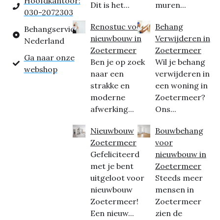
Hoofdkantoor:
Dit is het...
muren...
030-2072303
Renostuc voor
Behang
Behangservice
nieuwbouw in
Verwijderen in
Nederland
Zoetermeer
Zoetermeer
Ga naar onze
Ben je op zoek
Wil je behang
webshop
naar een
verwijderen in
strakke en
een woning in
moderne
Zoetermeer?
afwerking...
Ons...
Nieuwbouw
Bouwbehang
Zoetermeer
voor
Gefeliciteerd
nieuwbouw in
met je bent
Zoetermeer
uitgeloot voor
Steeds meer
nieuwbouw
mensen in
Zoetermeer!
Zoetermeer
Een nieuw...
zien de