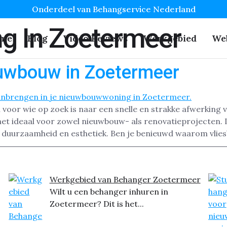
Onderdeel van Behangservice Nederland
g In Zoetermeer
me
Blog
Video Reviews
Werkgebied
We
euwbouw in Zoetermeer
voor wie op zoek is naar een snelle en strakke afwerking 
het ideaal voor zowel nieuwbouw- als renovatieprojecten
 duurzaamheid en esthetiek. Ben je benieuwd waarom vlie
Werkgebied van Behanger Zoetermeer
Wilt u een behanger inhuren in
Zoetermeer? Dit is het...