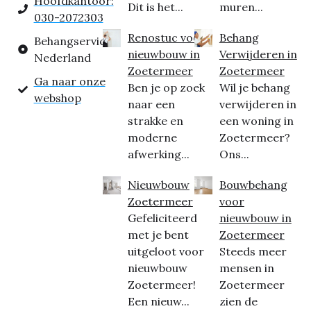
Hoofdkantoor:
Dit is het...
muren...
030-2072303
Renostuc voor
Behang
Behangservice
nieuwbouw in
Verwijderen in
Nederland
Zoetermeer
Zoetermeer
Ga naar onze
Ben je op zoek
Wil je behang
webshop
naar een
verwijderen in
strakke en
een woning in
moderne
Zoetermeer?
afwerking...
Ons...
Nieuwbouw
Bouwbehang
Zoetermeer
voor
Gefeliciteerd
nieuwbouw in
met je bent
Zoetermeer
uitgeloot voor
Steeds meer
nieuwbouw
mensen in
Zoetermeer!
Zoetermeer
Een nieuw...
zien de