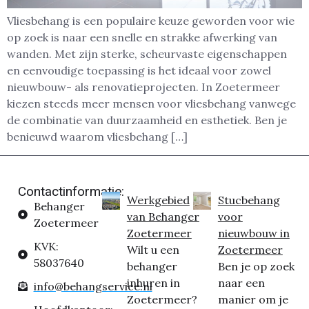
Vliesbehang is een populaire keuze geworden voor wie
op zoek is naar een snelle en strakke afwerking van
wanden. Met zijn sterke, scheurvaste eigenschappen
en eenvoudige toepassing is het ideaal voor zowel
nieuwbouw- als renovatieprojecten. In Zoetermeer
kiezen steeds meer mensen voor vliesbehang vanwege
de combinatie van duurzaamheid en esthetiek. Ben je
benieuwd waarom vliesbehang […]
Contactinformatie:
Werkgebied
Stucbehang
Behanger
van Behanger
voor
Zoetermeer
Zoetermeer
nieuwbouw in
KVK:
Wilt u een
Zoetermeer
58037640
behanger
Ben je op zoek
inhuren in
naar een
info@behangservice.nl
Zoetermeer?
manier om je