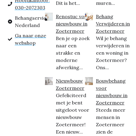
Hoofdkantoor:
Dit is het...
muren...
030-2072303
Renostuc voor
Behang
Behangservice
nieuwbouw in
Verwijderen in
Nederland
Zoetermeer
Zoetermeer
Ga naar onze
Ben je op zoek
Wil je behang
webshop
naar een
verwijderen in
strakke en
een woning in
moderne
Zoetermeer?
afwerking...
Ons...
Nieuwbouw
Bouwbehang
Zoetermeer
voor
Gefeliciteerd
nieuwbouw in
met je bent
Zoetermeer
uitgeloot voor
Steeds meer
nieuwbouw
mensen in
Zoetermeer!
Zoetermeer
Een nieuw...
zien de