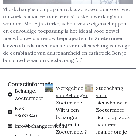
Vliesbehang is een populaire keuze geworden voor wie
op zoek is naar een snelle en strakke afwerking van
wanden. Met zijn sterke, scheurvaste eigenschappen
en eenvoudige toepassing is het ideaal voor zowel
nieuwbouw- als renovatieprojecten. In Zoetermeer
kiezen steeds meer mensen voor vliesbehang vanwege
de combinatie van duurzaamheid en esthetiek. Ben je
benieuwd waarom vliesbehang […]
Contactinformatie:
Werkgebied
Stucbehang
Behanger
van Behanger
voor
Zoetermeer
Zoetermeer
nieuwbouw in
KVK:
Wilt u een
Zoetermeer
58037640
behanger
Ben je op zoek
inhuren in
naar een
info@behangservice.nl
Zoetermeer?
manier om je