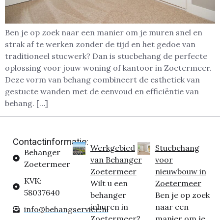
Ben je op zoek naar een manier om je muren snel en
strak af te werken zonder de tijd en het gedoe van
traditioneel stucwerk? Dan is stucbehang de perfecte
oplossing voor jouw woning of kantoor in Zoetermeer.
Deze vorm van behang combineert de esthetiek van
gestucte wanden met de eenvoud en efficiëntie van
behang. […]
Contactinformatie:
Werkgebied
Stucbehang
Behanger
van Behanger
voor
Zoetermeer
Zoetermeer
nieuwbouw in
KVK:
Wilt u een
Zoetermeer
58037640
behanger
Ben je op zoek
inhuren in
naar een
info@behangservice.nl
Zoetermeer?
manier om je