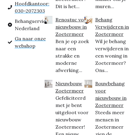
Hoofdkantoor:
Dit is het...
muren...
030-2072303
Renostuc voor
Behang
Behangservice
nieuwbouw in
Verwijderen in
Nederland
Zoetermeer
Zoetermeer
Ga naar onze
Ben je op zoek
Wil je behang
webshop
naar een
verwijderen in
strakke en
een woning in
moderne
Zoetermeer?
afwerking...
Ons...
Nieuwbouw
Bouwbehang
Zoetermeer
voor
Gefeliciteerd
nieuwbouw in
met je bent
Zoetermeer
uitgeloot voor
Steeds meer
nieuwbouw
mensen in
Zoetermeer!
Zoetermeer
Een nieuw...
zien de