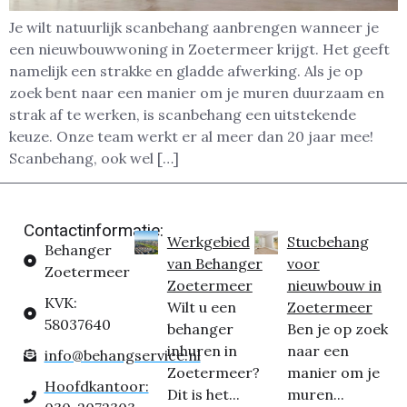
Je wilt natuurlijk scanbehang aanbrengen wanneer je
een nieuwbouwwoning in Zoetermeer krijgt. Het geeft
namelijk een strakke en gladde afwerking. Als je op
zoek bent naar een manier om je muren duurzaam en
strak af te werken, is scanbehang een uitstekende
keuze. Onze team werkt er al meer dan 20 jaar mee!
Scanbehang, ook wel […]
Contactinformatie:
Werkgebied
Stucbehang
Behanger
van Behanger
voor
Zoetermeer
Zoetermeer
nieuwbouw in
KVK:
Wilt u een
Zoetermeer
58037640
behanger
Ben je op zoek
inhuren in
naar een
info@behangservice.nl
Zoetermeer?
manier om je
Hoofdkantoor:
Dit is het...
muren...