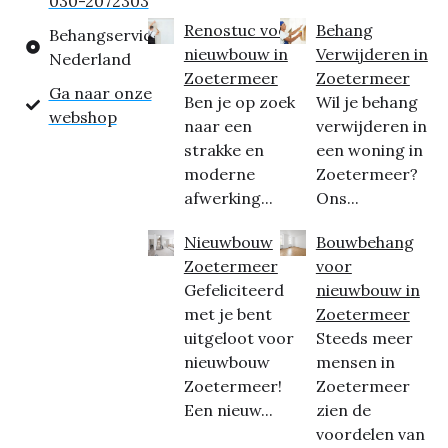
030-2072303
Renostuc voor
Behang
Behangservice
nieuwbouw in
Verwijderen in
Nederland
Zoetermeer
Zoetermeer
Ga naar onze
Ben je op zoek
Wil je behang
webshop
naar een
verwijderen in
strakke en
een woning in
moderne
Zoetermeer?
afwerking...
Ons...
Nieuwbouw
Bouwbehang
Zoetermeer
voor
Gefeliciteerd
nieuwbouw in
met je bent
Zoetermeer
uitgeloot voor
Steeds meer
nieuwbouw
mensen in
Zoetermeer!
Zoetermeer
Een nieuw...
zien de
voordelen van