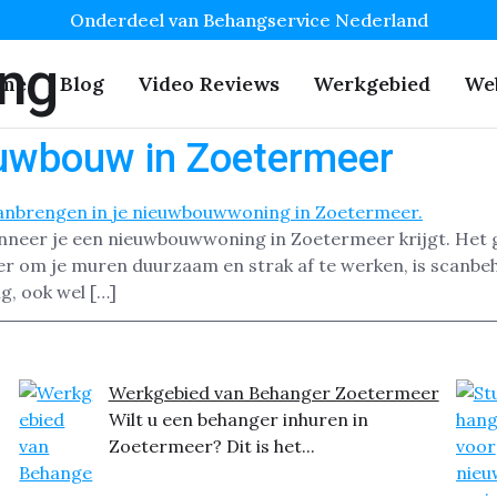
Onderdeel van Behangservice Nederland
ng
me
Blog
Video Reviews
Werkgebied
We
uwbouw in Zoetermeer
nneer je een nieuwbouwwoning in Zoetermeer krijgt. Het g
ier om je muren duurzaam en strak af te werken, is scanb
g, ook wel […]
Werkgebied van Behanger Zoetermeer
Wilt u een behanger inhuren in
Zoetermeer? Dit is het...