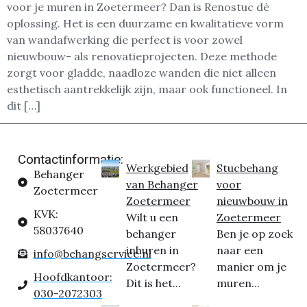
voor je muren in Zoetermeer? Dan is Renostuc dé
oplossing. Het is een duurzame en kwalitatieve vorm
van wandafwerking die perfect is voor zowel
nieuwbouw- als renovatieprojecten. Deze methode
zorgt voor gladde, naadloze wanden die niet alleen
esthetisch aantrekkelijk zijn, maar ook functioneel. In
dit […]
Contactinformatie:
Werkgebied
Stucbehang
Behanger
van Behanger
voor
Zoetermeer
Zoetermeer
nieuwbouw in
KVK:
Wilt u een
Zoetermeer
58037640
behanger
Ben je op zoek
inhuren in
naar een
info@behangservice.nl
Zoetermeer?
manier om je
Hoofdkantoor:
Dit is het...
muren...
030-2072303