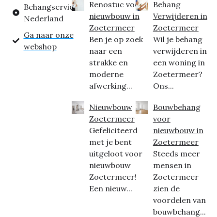
Renostuc voor
Behang
Behangservice
nieuwbouw in
Verwijderen in
Nederland
Zoetermeer
Zoetermeer
Ga naar onze
Ben je op zoek
Wil je behang
webshop
naar een
verwijderen in
strakke en
een woning in
moderne
Zoetermeer?
afwerking...
Ons...
Nieuwbouw
Bouwbehang
Zoetermeer
voor
Gefeliciteerd
nieuwbouw in
met je bent
Zoetermeer
uitgeloot voor
Steeds meer
nieuwbouw
mensen in
Zoetermeer!
Zoetermeer
Een nieuw...
zien de
voordelen van
bouwbehang...