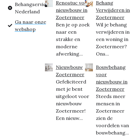
Renostuc voor
Behang
Behangservice
nieuwbouw in
Verwijderen in
Nederland
Zoetermeer
Zoetermeer
Ga naar onze
Ben je op zoek
Wil je behang
webshop
naar een
verwijderen in
strakke en
een woning in
moderne
Zoetermeer?
afwerking...
Ons...
Nieuwbouw
Bouwbehang
Zoetermeer
voor
Gefeliciteerd
nieuwbouw in
met je bent
Zoetermeer
uitgeloot voor
Steeds meer
nieuwbouw
mensen in
Zoetermeer!
Zoetermeer
Een nieuw...
zien de
voordelen van
bouwbehang...