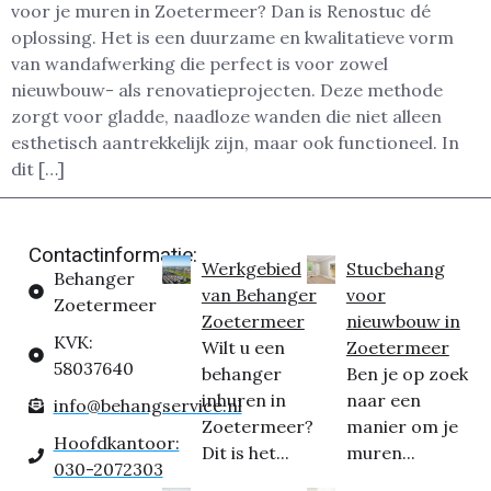
voor je muren in Zoetermeer? Dan is Renostuc dé
oplossing. Het is een duurzame en kwalitatieve vorm
van wandafwerking die perfect is voor zowel
nieuwbouw- als renovatieprojecten. Deze methode
zorgt voor gladde, naadloze wanden die niet alleen
esthetisch aantrekkelijk zijn, maar ook functioneel. In
dit […]
Contactinformatie:
Werkgebied
Stucbehang
Behanger
van Behanger
voor
Zoetermeer
Zoetermeer
nieuwbouw in
KVK:
Wilt u een
Zoetermeer
58037640
behanger
Ben je op zoek
inhuren in
naar een
info@behangservice.nl
Zoetermeer?
manier om je
Hoofdkantoor:
Dit is het...
muren...
030-2072303