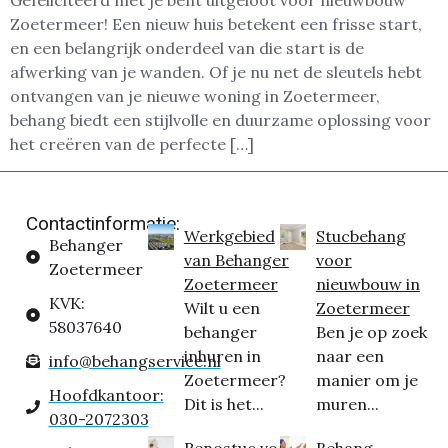
Gefeliciteerd met je bent uitgeloot voor nieuwbouw
Zoetermeer! Een nieuw huis betekent een frisse start,
en een belangrijk onderdeel van die start is de
afwerking van je wanden. Of je nu net de sleutels hebt
ontvangen van je nieuwe woning in Zoetermeer,
behang biedt een stijlvolle en duurzame oplossing voor
het creëren van de perfecte […]
Contactinformatie:
Werkgebied
Stucbehang
Behanger
van Behanger
voor
Zoetermeer
Zoetermeer
nieuwbouw in
KVK:
Wilt u een
Zoetermeer
58037640
behanger
Ben je op zoek
inhuren in
naar een
info@behangservice.nl
Zoetermeer?
manier om je
Hoofdkantoor:
Dit is het...
muren...
030-2072303
Renostuc voor
Behang