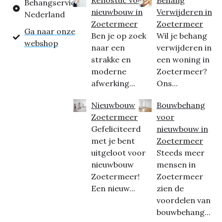
Behangservice
nieuwbouw in
Verwijderen in
Nederland
Zoetermeer
Zoetermeer
Ga naar onze
Ben je op zoek
Wil je behang
webshop
naar een
verwijderen in
strakke en
een woning in
moderne
Zoetermeer?
afwerking...
Ons...
Nieuwbouw
Bouwbehang
Zoetermeer
voor
Gefeliciteerd
nieuwbouw in
met je bent
Zoetermeer
uitgeloot voor
Steeds meer
nieuwbouw
mensen in
Zoetermeer!
Zoetermeer
Een nieuw...
zien de
voordelen van
bouwbehang...