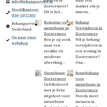
inhuren in
naar een
info@behangservice.nl
Zoetermeer?
manier om je
Hoofdkantoor:
Dit is het...
muren...
030-2072303
Renostuc voor
Behang
Behangservice
nieuwbouw in
Verwijderen in
Nederland
Zoetermeer
Zoetermeer
Ga naar onze
Ben je op zoek
Wil je behang
webshop
naar een
verwijderen in
strakke en
een woning in
moderne
Zoetermeer?
afwerking...
Ons...
Nieuwbouw
Bouwbehang
Zoetermeer
voor
Gefeliciteerd
nieuwbouw in
met je bent
Zoetermeer
uitgeloot voor
Steeds meer
nieuwbouw
mensen in