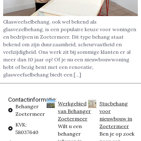
Glasweefselbehang, ook wel bekend als
glasvezelbehang, is een populaire keuze voor woningen
en bedrijven in Zoetermeer. Dit type behang staat
bekend om zijn duurzaamheid, scheurvastheid en
veelzijdigheid. Ons werk zit bij sommige klanten er al
meer dan 10 jaar op! Of je nu een nieuwbouwwoning
hebt of bezig bent met een renovatie,
glasweefselbehang biedt een […]
Contactinformatie:
Werkgebied
Stucbehang
Behanger
van Behanger
voor
Zoetermeer
Zoetermeer
nieuwbouw in
KVK:
Wilt u een
Zoetermeer
58037640
behanger
Ben je op zoek