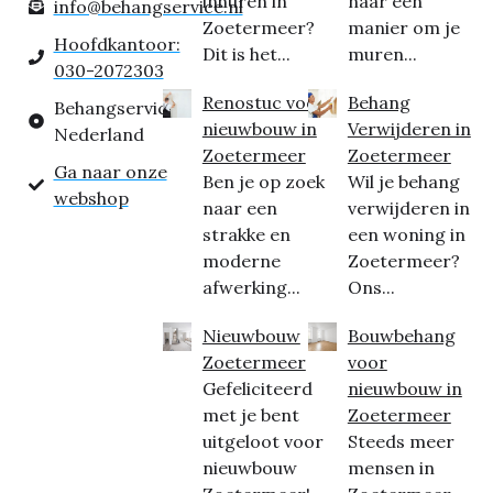
inhuren in
naar een
info@behangservice.nl
Zoetermeer?
manier om je
Hoofdkantoor:
Dit is het...
muren...
030-2072303
Renostuc voor
Behang
Behangservice
nieuwbouw in
Verwijderen in
Nederland
Zoetermeer
Zoetermeer
Ga naar onze
Ben je op zoek
Wil je behang
webshop
naar een
verwijderen in
strakke en
een woning in
moderne
Zoetermeer?
afwerking...
Ons...
Nieuwbouw
Bouwbehang
Zoetermeer
voor
Gefeliciteerd
nieuwbouw in
met je bent
Zoetermeer
uitgeloot voor
Steeds meer
nieuwbouw
mensen in