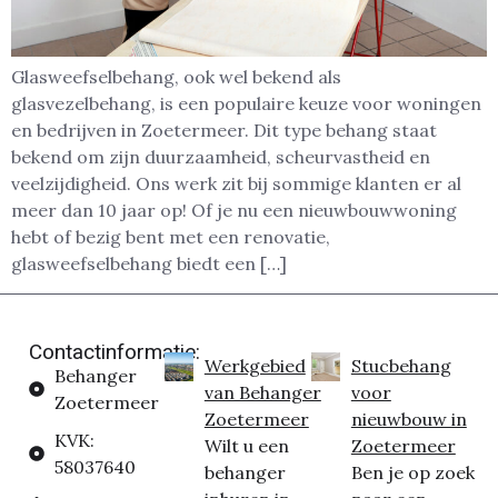
Glasweefselbehang, ook wel bekend als
glasvezelbehang, is een populaire keuze voor woningen
en bedrijven in Zoetermeer. Dit type behang staat
bekend om zijn duurzaamheid, scheurvastheid en
veelzijdigheid. Ons werk zit bij sommige klanten er al
meer dan 10 jaar op! Of je nu een nieuwbouwwoning
hebt of bezig bent met een renovatie,
glasweefselbehang biedt een […]
Contactinformatie:
Werkgebied
Stucbehang
Behanger
van Behanger
voor
Zoetermeer
Zoetermeer
nieuwbouw in
KVK:
Wilt u een
Zoetermeer
58037640
behanger
Ben je op zoek