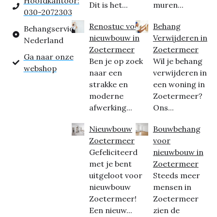
Hoofdkantoor:
Dit is het...
muren...
030-2072303
Renostuc voor
Behang
Behangservice
nieuwbouw in
Verwijderen in
Nederland
Zoetermeer
Zoetermeer
Ga naar onze
Ben je op zoek
Wil je behang
webshop
naar een
verwijderen in
strakke en
een woning in
moderne
Zoetermeer?
afwerking...
Ons...
Nieuwbouw
Bouwbehang
Zoetermeer
voor
Gefeliciteerd
nieuwbouw in
met je bent
Zoetermeer
uitgeloot voor
Steeds meer
nieuwbouw
mensen in
Zoetermeer!
Zoetermeer
Een nieuw...
zien de