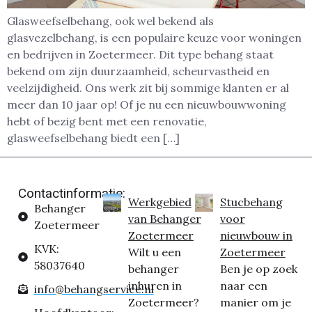
Glasweefselbehang, ook wel bekend als
glasvezelbehang, is een populaire keuze voor woningen
en bedrijven in Zoetermeer. Dit type behang staat
bekend om zijn duurzaamheid, scheurvastheid en
veelzijdigheid. Ons werk zit bij sommige klanten er al
meer dan 10 jaar op! Of je nu een nieuwbouwwoning
hebt of bezig bent met een renovatie,
glasweefselbehang biedt een […]
Contactinformatie:
Werkgebied
Stucbehang
Behanger
van Behanger
voor
Zoetermeer
Zoetermeer
nieuwbouw in
KVK:
Wilt u een
Zoetermeer
58037640
behanger
Ben je op zoek
inhuren in
naar een
info@behangservice.nl
Zoetermeer?
manier om je