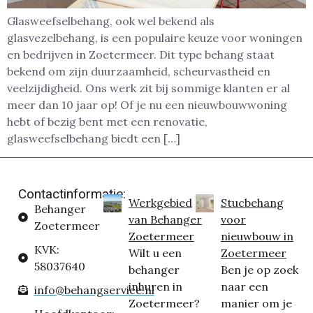
Glasweefselbehang, ook wel bekend als
glasvezelbehang, is een populaire keuze voor woningen
en bedrijven in Zoetermeer. Dit type behang staat
bekend om zijn duurzaamheid, scheurvastheid en
veelzijdigheid. Ons werk zit bij sommige klanten er al
meer dan 10 jaar op! Of je nu een nieuwbouwwoning
hebt of bezig bent met een renovatie,
glasweefselbehang biedt een […]
Contactinformatie:
Werkgebied
Stucbehang
Behanger
van Behanger
voor
Zoetermeer
Zoetermeer
nieuwbouw in
KVK:
Wilt u een
Zoetermeer
58037640
behanger
Ben je op zoek
inhuren in
naar een
info@behangservice.nl
Zoetermeer?
manier om je