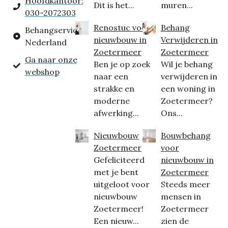
Hoofdkantoor:
Dit is het...
muren...
030-2072303
Renostuc voor
Behang
Behangservice
nieuwbouw in
Verwijderen in
Nederland
Zoetermeer
Zoetermeer
Ga naar onze
Ben je op zoek
Wil je behang
webshop
naar een
verwijderen in
strakke en
een woning in
moderne
Zoetermeer?
afwerking...
Ons...
Nieuwbouw
Bouwbehang
Zoetermeer
voor
Gefeliciteerd
nieuwbouw in
met je bent
Zoetermeer
uitgeloot voor
Steeds meer
nieuwbouw
mensen in
Zoetermeer!
Zoetermeer
Een nieuw...
zien de