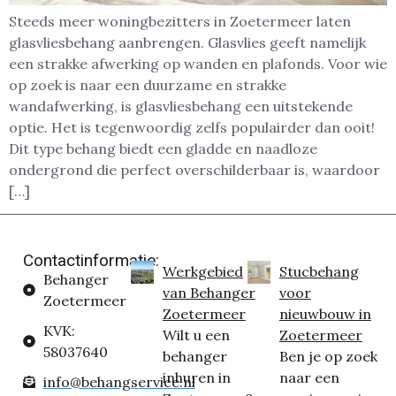
Steeds meer woningbezitters in Zoetermeer laten
glasvliesbehang aanbrengen. Glasvlies geeft namelijk
een strakke afwerking op wanden en plafonds. Voor wie
op zoek is naar een duurzame en strakke
wandafwerking, is glasvliesbehang een uitstekende
optie. Het is tegenwoordig zelfs populairder dan ooit!
Dit type behang biedt een gladde en naadloze
ondergrond die perfect overschilderbaar is, waardoor
[…]
Contactinformatie:
Werkgebied
Stucbehang
Behanger
van Behanger
voor
Zoetermeer
Zoetermeer
nieuwbouw in
KVK:
Wilt u een
Zoetermeer
58037640
behanger
Ben je op zoek
inhuren in
naar een
info@behangservice.nl