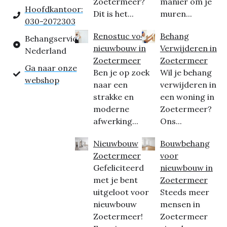
Zoetermeer?
manier om je
Hoofdkantoor:
Dit is het...
muren...
030-2072303
Renostuc voor
Behang
Behangservice
nieuwbouw in
Verwijderen in
Nederland
Zoetermeer
Zoetermeer
Ga naar onze
Ben je op zoek
Wil je behang
webshop
naar een
verwijderen in
strakke en
een woning in
moderne
Zoetermeer?
afwerking...
Ons...
Nieuwbouw
Bouwbehang
Zoetermeer
voor
Gefeliciteerd
nieuwbouw in
met je bent
Zoetermeer
uitgeloot voor
Steeds meer
nieuwbouw
mensen in
Zoetermeer!
Zoetermeer