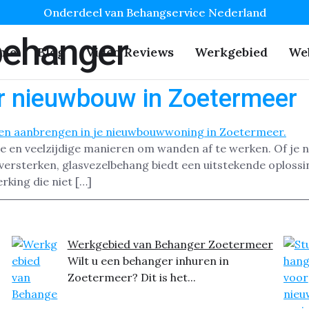
Onderdeel van Behangservice Nederland
behanger
me
Blog
Video Reviews
Werkgebied
We
r nieuwbouw in Zoetermeer
e en veelzijdige manieren om wanden af te werken. Of je 
rsterken, glasvezelbehang biedt een uitstekende oplossing
king die niet […]
Werkgebied van Behanger Zoetermeer
Wilt u een behanger inhuren in
Zoetermeer? Dit is het...