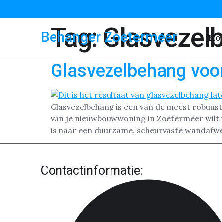
Tag:
Glasvezel
Behanger Zoetermeer
Ho
Glasvezelbehang voo
Glasvezelbehang is een van de meest robuust
van je nieuwbouwwoning in Zoetermeer wilt ve
is naar een duurzame, scheurvaste wandafwer
Contactinformatie: