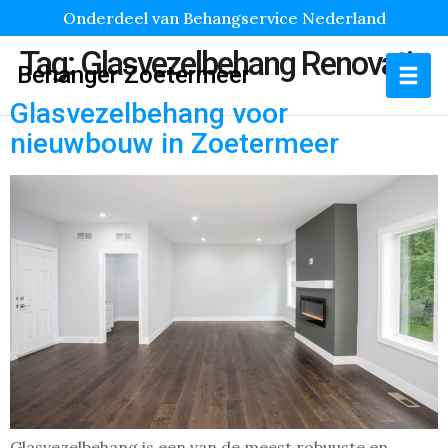
Onderdeel van Behangservice Nederland
Tag:
Glasvezelbehang Renovatie
Behanger Zoetermeer
Glasvezelbehang voor
nieuwbouw in Zoetermeer
Glasvezelbehang is een van de meest robuuste en