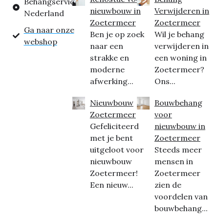
Behangservice
nieuwbouw in
Verwijderen in
Nederland
Zoetermeer
Zoetermeer
Ga naar onze
Ben je op zoek
Wil je behang
webshop
naar een
verwijderen in
strakke en
een woning in
moderne
Zoetermeer?
afwerking...
Ons...
Nieuwbouw
Bouwbehang
Zoetermeer
voor
Gefeliciteerd
nieuwbouw in
met je bent
Zoetermeer
uitgeloot voor
Steeds meer
nieuwbouw
mensen in
Zoetermeer!
Zoetermeer
Een nieuw...
zien de
voordelen van
bouwbehang...