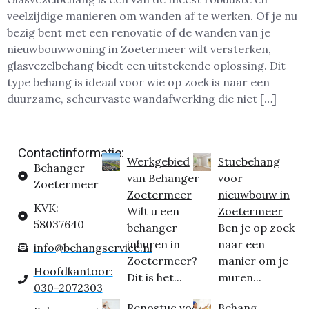
veelzijdige manieren om wanden af te werken. Of je nu
bezig bent met een renovatie of de wanden van je
nieuwbouwwoning in Zoetermeer wilt versterken,
glasvezelbehang biedt een uitstekende oplossing. Dit
type behang is ideaal voor wie op zoek is naar een
duurzame, scheurvaste wandafwerking die niet […]
Contactinformatie:
Werkgebied
Stucbehang
Behanger
van Behanger
voor
Zoetermeer
Zoetermeer
nieuwbouw in
KVK:
Wilt u een
Zoetermeer
58037640
behanger
Ben je op zoek
inhuren in
naar een
info@behangservice.nl
Zoetermeer?
manier om je
Hoofdkantoor:
Dit is het...
muren...
030-2072303
Renostuc voor
Behang