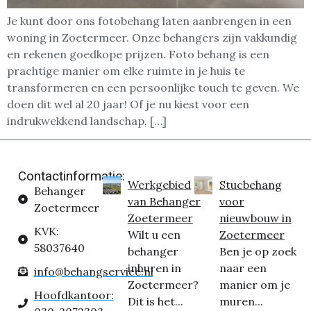
Je kunt door ons fotobehang laten aanbrengen in een
woning in Zoetermeer. Onze behangers zijn vakkundig
en rekenen goedkope prijzen. Foto behang is een
prachtige manier om elke ruimte in je huis te
transformeren en een persoonlijke touch te geven. We
doen dit wel al 20 jaar! Of je nu kiest voor een
indrukwekkend landschap, […]
Contactinformatie:
Werkgebied
Stucbehang
Behanger
van Behanger
voor
Zoetermeer
Zoetermeer
nieuwbouw in
KVK:
Wilt u een
Zoetermeer
58037640
behanger
Ben je op zoek
inhuren in
naar een
info@behangservice.nl
Zoetermeer?
manier om je
Hoofdkantoor:
Dit is het...
muren...