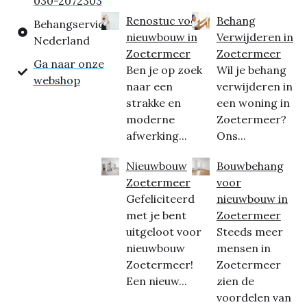
030-2072303
Renostuc voor
Behang
Behangservice
nieuwbouw in
Verwijderen in
Nederland
Zoetermeer
Zoetermeer
Ga naar onze
Ben je op zoek
Wil je behang
webshop
naar een
verwijderen in
strakke en
een woning in
moderne
Zoetermeer?
afwerking...
Ons...
Nieuwbouw
Bouwbehang
Zoetermeer
voor
Gefeliciteerd
nieuwbouw in
met je bent
Zoetermeer
uitgeloot voor
Steeds meer
nieuwbouw
mensen in
Zoetermeer!
Zoetermeer
Een nieuw...
zien de
voordelen van