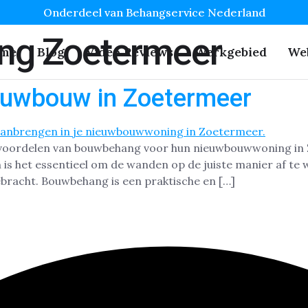
Onderdeel van Behangservice Nederland
g Zoetermeer
me
Blog
Video Reviews
Werkgebied
We
euwbouw in Zoetermeer
voordelen van bouwbehang voor hun nieuwbouwwoning in Zo
is het essentieel om de wanden op de juiste manier af te 
ebracht. Bouwbehang is een praktische en […]