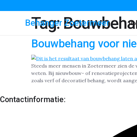
Tag:
Bouwbehan
Behanger Zoetermeer
Ho
Bouwbehang voor ni
Steeds meer mensen in Zoetermeer zien de 
weten. Bij nieuwbouw- of renovatieprojecten 
zoals verf of decoratief behang, wordt aang
Contactinformatie: