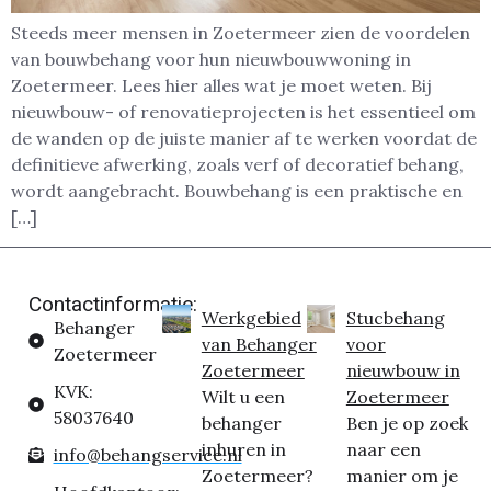
Steeds meer mensen in Zoetermeer zien de voordelen
van bouwbehang voor hun nieuwbouwwoning in
Zoetermeer. Lees hier alles wat je moet weten. Bij
nieuwbouw- of renovatieprojecten is het essentieel om
de wanden op de juiste manier af te werken voordat de
definitieve afwerking, zoals verf of decoratief behang,
wordt aangebracht. Bouwbehang is een praktische en
[…]
Contactinformatie:
Werkgebied
Stucbehang
Behanger
van Behanger
voor
Zoetermeer
Zoetermeer
nieuwbouw in
KVK:
Wilt u een
Zoetermeer
58037640
behanger
Ben je op zoek
inhuren in
naar een
info@behangservice.nl
Zoetermeer?
manier om je