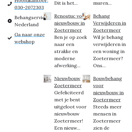
Hoofdkantoor:
Dit is het...
muren...
030-2072303
Renostuc voor
Behang
Behangservice
nieuwbouw in
Verwijderen in
Nederland
Zoetermeer
Zoetermeer
Ga naar onze
Ben je op zoek
Wil je behang
webshop
naar een
verwijderen in
strakke en
een woning in
moderne
Zoetermeer?
afwerking...
Ons...
Nieuwbouw
Bouwbehang
Zoetermeer
voor
Gefeliciteerd
nieuwbouw in
met je bent
Zoetermeer
uitgeloot voor
Steeds meer
nieuwbouw
mensen in
Zoetermeer!
Zoetermeer
Een nieuw...
zien de