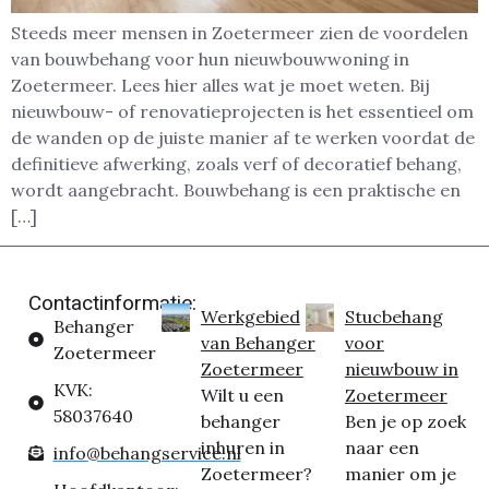
Steeds meer mensen in Zoetermeer zien de voordelen
van bouwbehang voor hun nieuwbouwwoning in
Zoetermeer. Lees hier alles wat je moet weten. Bij
nieuwbouw- of renovatieprojecten is het essentieel om
de wanden op de juiste manier af te werken voordat de
definitieve afwerking, zoals verf of decoratief behang,
wordt aangebracht. Bouwbehang is een praktische en
[…]
Contactinformatie:
Werkgebied
Stucbehang
Behanger
van Behanger
voor
Zoetermeer
Zoetermeer
nieuwbouw in
KVK:
Wilt u een
Zoetermeer
58037640
behanger
Ben je op zoek
inhuren in
naar een
info@behangservice.nl
Zoetermeer?
manier om je