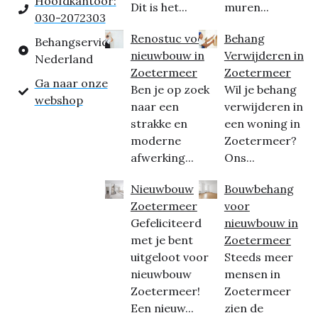
Hoofdkantoor:
Dit is het...
muren...
030-2072303
Renostuc voor
Behang
Behangservice
nieuwbouw in
Verwijderen in
Nederland
Zoetermeer
Zoetermeer
Ga naar onze
Ben je op zoek
Wil je behang
webshop
naar een
verwijderen in
strakke en
een woning in
moderne
Zoetermeer?
afwerking...
Ons...
Nieuwbouw
Bouwbehang
Zoetermeer
voor
Gefeliciteerd
nieuwbouw in
met je bent
Zoetermeer
uitgeloot voor
Steeds meer
nieuwbouw
mensen in
Zoetermeer!
Zoetermeer
Een nieuw...
zien de