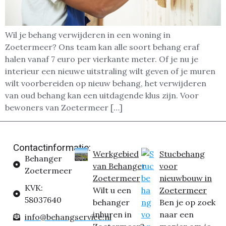
Wil je behang verwijderen in een woning in
Zoetermeer? Ons team kan alle soort behang eraf
halen vanaf 7 euro per vierkante meter. Of je nu je
interieur een nieuwe uitstraling wilt geven of je muren
wilt voorbereiden op nieuw behang, het verwijderen
van oud behang kan een uitdagende klus zijn. Voor
bewoners van Zoetermeer […]
Contactinformatie:
Werkgebied
Stucbehang
Behanger
van Behanger
voor
Zoetermeer
Zoetermeer
nieuwbouw in
KVK:
Wilt u een
Zoetermeer
58037640
behanger
Ben je op zoek
inhuren in
naar een
info@behangservice.nl