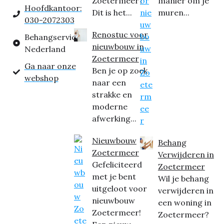
Zoetermeer?
manier om je
Hoofdkantoor:
Dit is het...
muren...
030-2072303
Renostuc voor
Behangservice
nieuwbouw in
Nederland
Zoetermeer
Ga naar onze
Ben je op zoek
webshop
naar een
strakke en
moderne
afwerking...
Nieuwbouw
Behang
Zoetermeer
Verwijderen in
Gefeliciteerd
Zoetermeer
met je bent
Wil je behang
uitgeloot voor
verwijderen in
nieuwbouw
een woning in
Zoetermeer!
Zoetermeer?