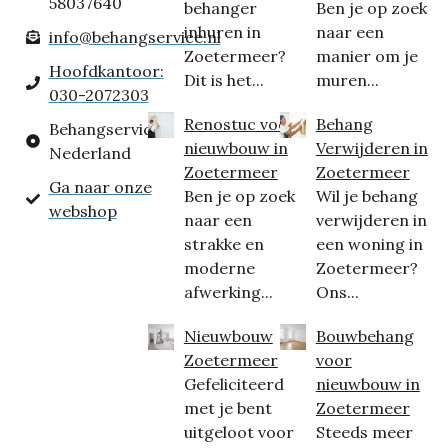
58037640
behanger
Ben je op zoek
inhuren in
naar een
info@behangservice.nl
Zoetermeer?
manier om je
Hoofdkantoor:
Dit is het...
muren...
030-2072303
Renostuc voor
Behang
Behangservice
nieuwbouw in
Verwijderen in
Nederland
Zoetermeer
Zoetermeer
Ga naar onze
Ben je op zoek
Wil je behang
webshop
naar een
verwijderen in
strakke en
een woning in
moderne
Zoetermeer?
afwerking...
Ons...
Nieuwbouw
Bouwbehang
Zoetermeer
voor
Gefeliciteerd
nieuwbouw in
met je bent
Zoetermeer
uitgeloot voor
Steeds meer